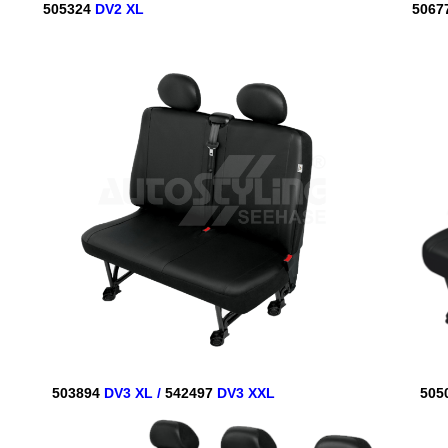
505324
DV2 XL
5067
503894
DV3 XL /
542497
DV3 XXL
505