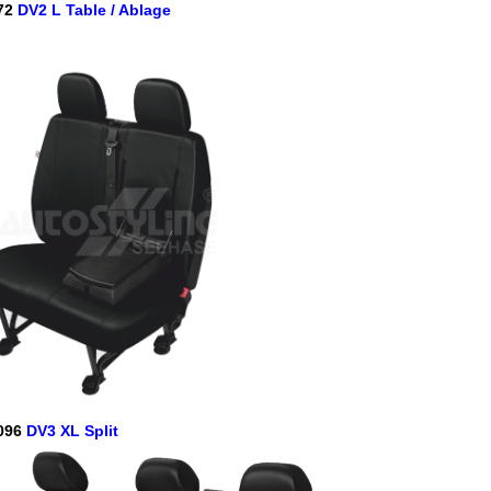
72
DV2 L Table / Ablage
096
DV3 XL Split