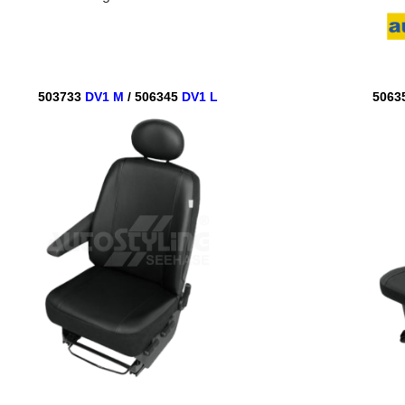
503733
DV1 M
/ 506345
DV1 L
5063