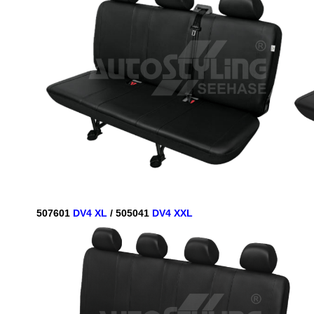
507601
DV4 XL
/ 505041
DV4 XXL