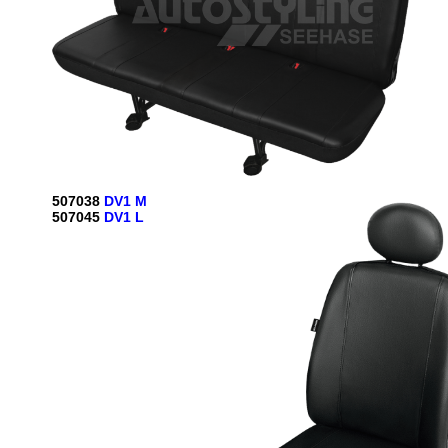
507038
DV1 M
507045
DV1 L