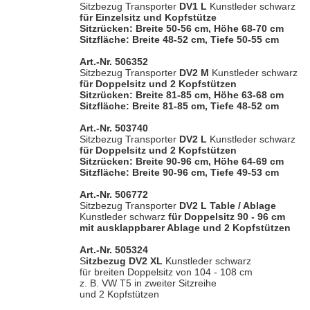
Sitzbezug Transporter
DV1 L
Kunstleder schwarz
für Einzelsitz und Kopfstütze
Sitzrücken: Breite 50-56 cm, Höhe 68-70 cm
Sitzfläche: Breite 48-52 cm, Tiefe 50-55 cm
Art.-Nr. 506352
Sitzbezug Transporter
DV2 M
Kunstleder schwarz
für Doppelsitz und 2 Kopfstützen
Sitzrücken: Breite 81-85 cm, Höhe 63-68 cm
Sitzfläche: Breite 81-85 cm, Tiefe 48-52 cm
Art.-Nr. 503740
Sitzbezug Transporter
DV2 L
Kunstleder schwarz
für Doppelsitz und 2 Kopfstützen
Sitzrücken: Breite 90-96 cm, Höhe 64-69 cm
Sitzfläche: Breite 90-96 cm, Tiefe 49-53 cm
Art.-Nr. 506772
Sitzbezug Transporter
DV2 L Table / Ablage
Kunstleder schwarz
für Doppelsitz 90 - 96 cm
mit ausklappbarer Ablage und 2 Kopfstützen
Art.-Nr. 505324
S
itzbezug DV2 XL
Kunstleder schwarz
für breiten Doppelsitz von 104 - 108 cm
z. B. VW T5 in zweiter Sitzreihe
und 2 Kopfstützen