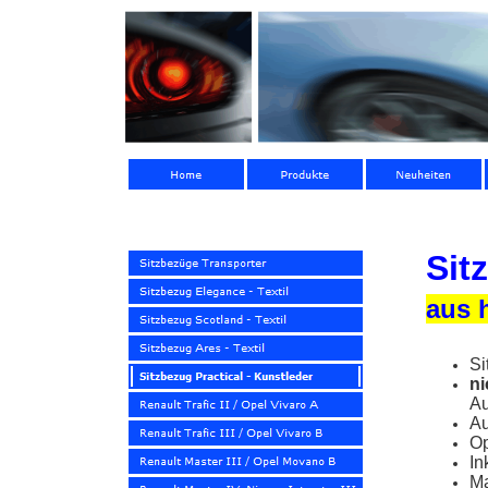
Sit
aus 
Si
ni
Au
Au
Op
In
Ma