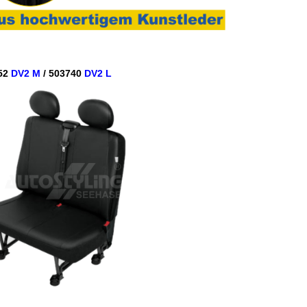
52
DV2 M
/ 503740
DV2 L