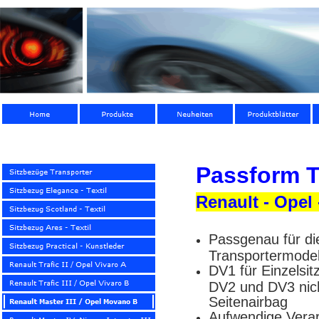
Passform T
Renault - Opel 
Passgenau für di
Transportermodel
DV1 für Einzelsit
DV2 und DV3 nicht
Seitenairbag
Aufwendige Verar