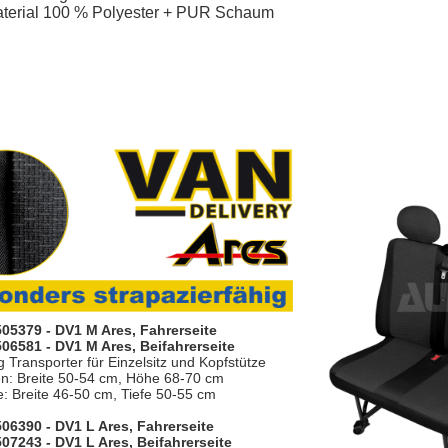
terial 100 % Polyester + PUR Schaum
 505379 - DV1 M Ares, Fahrerseite
 506581 - DV1 M Ares, Beifahrerseite
g Transporter für Einzelsitz und Kopfstütze
en: Breite 50-54 cm, Höhe 68-70 cm
e: Breite 46-50 cm, Tiefe 50-55 cm
 506390 - DV1 L Ares, Fahrerseite
 507243 - DV1 L Ares, Beifahrerseite