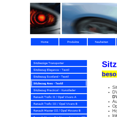
Sit
beso
Si
DV
DV
Au
Op
Ho
In