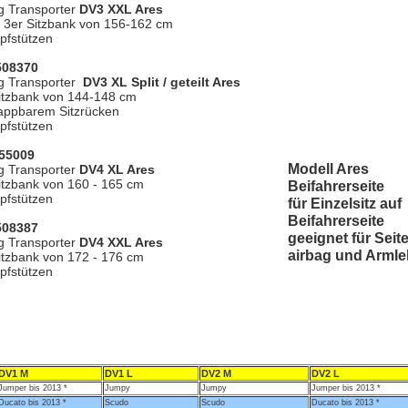
g Transporter
DV3 XXL Ares
te 3er Sitzbank von 156-162 cm
pfstützen
 508370
g Transporter
DV3 XL Split / geteilt Ares
Sitzbank von 144-148 cm
appbarem Sitzrücken
pfstützen
855009
Modell Ares
g Transporter
DV4 XL Ares
Sitzbank von 160 - 165 cm
Beifahrerseite
pfstützen
für Einzelsitz auf
Beifahrerseite
 508387
geeignet für Seit
g Transporter
DV4 XXL Ares
airbag und Arml
Sitzbank von 172 - 176 cm
pfstützen
DV1 M
DV1 L
DV2 M
DV2 L
Jumper bis 2013 *
Jumpy
Jumpy
Jumper bis 2013 *
Ducato bis 2013 *
Scudo
Scudo
Ducato bis 2013 *