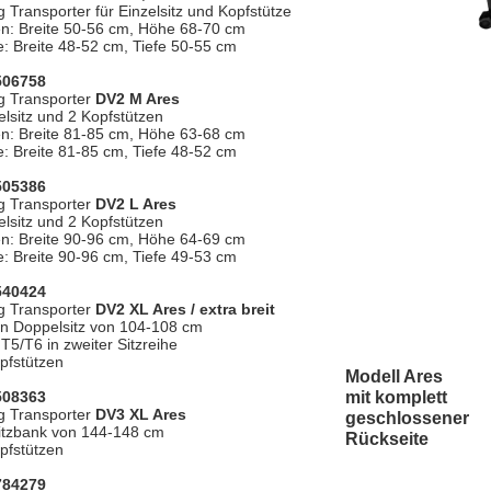
 Transporter für Einzelsitz und Kopfstütze
en: Breite 50-56 cm, Höhe 68-70 cm
e: Breite 48-52 cm, Tiefe 50-55 cm
 506758
g Transporter
DV2 M Ares
elsitz und 2 Kopfstützen
en: Breite 81-85 cm, Höhe 63-68 cm
e: Breite 81-85 cm, Tiefe 48-52 cm
 505386
g Transporter
DV2 L Ares
elsitz und 2 Kopfstützen
en: Breite 90-96 cm, Höhe 64-69 cm
e: Breite 90-96 cm, Tiefe 49-53 cm
 540424
g Transporter
DV2 XL Ares / extra breit
ten Doppelsitz von 104-108 cm
T5/T6 in zweiter Sitzreihe
pfstützen
Modell Ares
 508363
mit komplett
g Transporter
DV3 XL Ares
geschlossener
Sitzbank von 144-148 cm
Rückseite
pfstützen
 784279