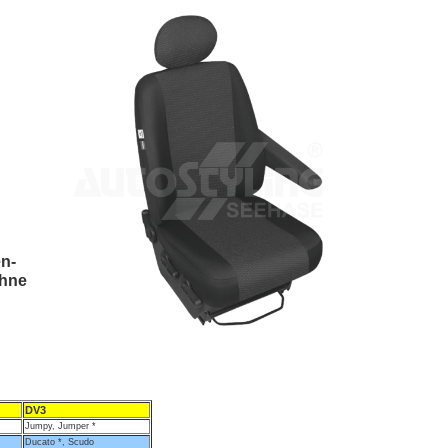
en-
ehne
DV3
Jumpy, Jumper *
Ducato *, Scudo