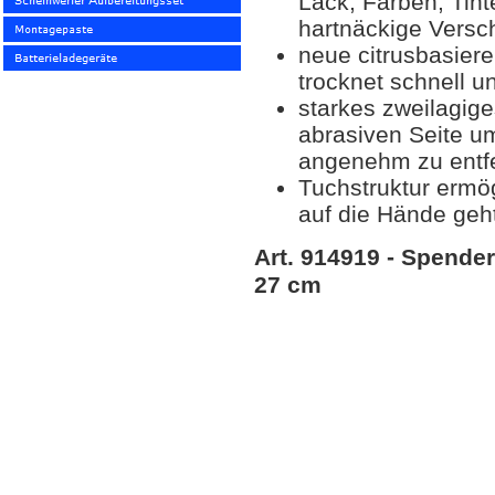
Lack, Farben, Tint
hartnäckige Vers
neue citrusbasiere
trocknet schnell 
starkes zweilagige
abrasiven Seite u
angenehm zu entf
Tuchstruktur ermög
auf die Hände geh
Art. 914919 - Spende
27 cm